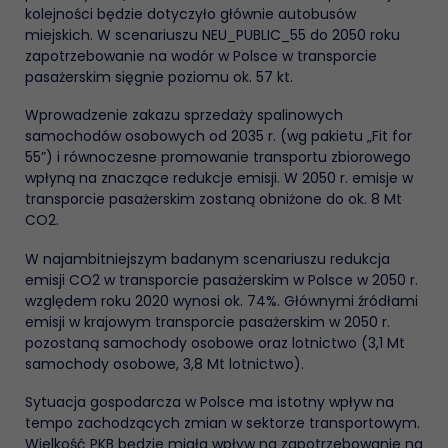
kolejności będzie dotyczyło głównie autobusów
miejskich. W scenariuszu NEU_PUBLIC_55 do 2050 roku
zapotrzebowanie na wodór w Polsce w transporcie
pasażerskim sięgnie poziomu ok. 57 kt.
Wprowadzenie zakazu sprzedaży spalinowych
samochodów osobowych od 2035 r. (wg pakietu „Fit for
55”) i równoczesne promowanie transportu zbiorowego
wpłyną na znaczące redukcje emisji. W 2050 r. emisje w
transporcie pasażerskim zostaną obniżone do ok. 8 Mt
CO2.
W najambitniejszym badanym scenariuszu redukcja
emisji CO2 w transporcie pasażerskim w Polsce w 2050 r.
względem roku 2020 wynosi ok. 74%. Głównymi źródłami
emisji w krajowym transporcie pasażerskim w 2050 r.
pozostaną samochody osobowe oraz lotnictwo (3,1 Mt
samochody osobowe, 3,8 Mt lotnictwo).
Sytuacja gospodarcza w Polsce ma istotny wpływ na
tempo zachodzących zmian w sektorze transportowym.
Wielkość PKB będzie miała wpływ na zapotrzebowanie na