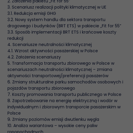
2. Założenia pakietu „Fit for 55”
3. Scenariusz realizacji polityki klimatycznej w UE
3.1. Redukcja emisji GHG
3.2. Nowy system handlu dla sektora transportu
drogowego i budynków (BRT ETS) w pakiecie „Fit for 55”
3.3. Sposób implementacji BRT ETS i krańcowe koszty
redukcji
4. Scenariusze neutralności klimatycznej
4.1. Wzrost aktywności pasażerskiej w Polsce
4.2. Założenia scenariuszy
5. Transformacja transportu zbiorowego w Polsce w
scenariuszach neutralności klimatycznej – zmiana
aktywności transportowej/preferencji pasażerów
6. Zmiany strukturalne parku samochodów osobowych i
pojazdów transportu zbiorowego
7. Koszty promowania transportu publicznego w Polsce
8. Zapotrzebowanie na energię elektryczną i wodór w
indywidualnym i zbiorowym transporcie pasażerskim w
Polsce
9. Zmiany poziomów emisji dwutlenku węgla
10. Analiza wariantowa – wysokie ceny paliw
ropopochodnych