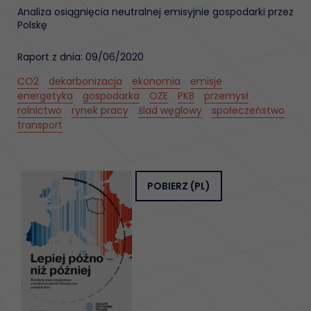
Analiza osiągnięcia neutralnej emisyjnie gospodarki przez
Polskę
Raport z dnia: 09/06/2020
CO2
dekarbonizacja
ekonomia
emisje
energetyka
gospodarka
OZE
PKB
przemysł
rolnictwo
rynek pracy
ślad węglowy
społeczeństwo
transport
POBIERZ
(PL)