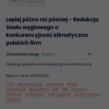
Lepiej późno niż pózniej - Redukcja
śladu węglowego a
konkurencyjność klimatyczna
polskich firm
Climate&Strategy
Raport
PL
Polska gospodarka a konkurencyjność klimatyczna
Raport z dnia: 02/01/2022
CO2
dekarbonizacja
ekonomia
emisje
energetyka
gospodarka
OZE
PKB
przemysł
rolnictwo
rynek pracy
ślad węglowy
społeczeństwo
transport