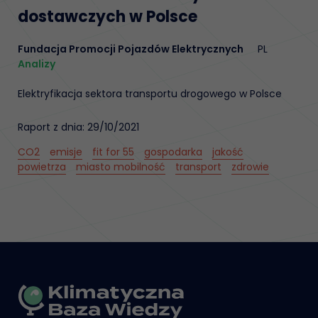
dostawczych w Polsce
Fundacja Promocji Pojazdów Elektrycznych
PL
Analizy
Elektryfikacja sektora transportu drogowego w Polsce
Raport z dnia: 29/10/2021
CO2
emisje
fit for 55
gospodarka
jakość
powietrza
miasto mobilność
transport
zdrowie