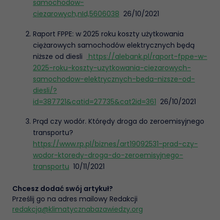
samochodow-
ciezarowych,nId,5606038
26/10/2021
Raport FPPE: w 2025 roku koszty użytkowania
ciężarowych samochodów elektrycznych będą
niższe od diesli
https://alebank.pl/raport-fppe-w-
2025-roku-koszty-uzytkowania-ciezarowych-
samochodow-elektrycznych-beda-nizsze-od-
diesli/?
id=387721&catid=27735&cat2id=361
26/10/2021
Prąd czy wodór. Którędy droga do zeroemisyjnego
transportu?
https://www.rp.pl/biznes/art19092531-prad-czy-
wodor-ktoredy-droga-do-zeroemisyjnego-
transportu
10/11/2021
Chcesz dodać swój artykuł?
Prześlij go na adres mailowy Redakcji
redakcja@klimatycznabazawiedzy.org