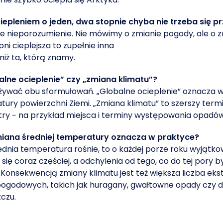
ociepleniem o jeden, dwa stopnie chyba nie trzeba się 
e nieporozumienie. Nie mówimy o zmianie pogody, ale o z
pni cieplejsza to zupełnie inna
niż ta, którą znamy.
alne ocieplenie” czy „zmiana klimatu”?
ywać obu sformułowań. „Globalne ocieplenie” oznacza wz
ury powierzchni Ziemi. „Zmiana klimatu” to szerszy termin,
ry − na przykład miejsca i terminy występowania opadów
miana średniej temperatury oznacza w praktyce?
ednia temperatura rośnie, to o każdej porze roku wyjątko
 się coraz częściej, a odchylenia od tego, co do tej pory 
 Konsekwencją zmiany klimatu jest też większa liczba ek
pogodowych, takich jak huragany, gwałtowne opady czy d
czu.