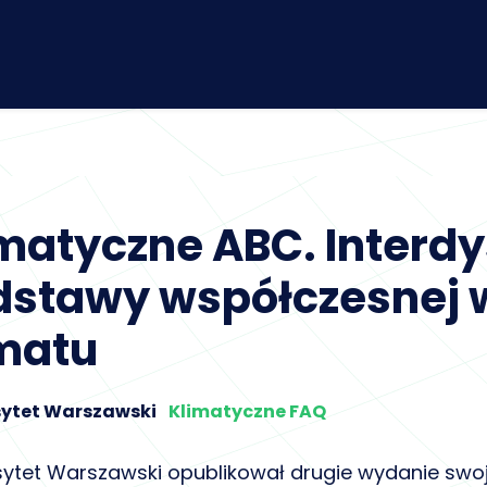
matyczne ABC. Interd
stawy współczesnej w
imatu
sytet Warszawski
Klimatyczne FAQ
sytet Warszawski opublikował drugie wydanie s