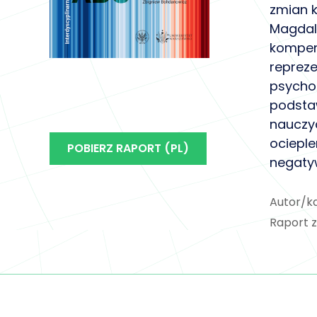
zmian k
Magdale
kompen
repreze
psychol
podstaw
nauczyc
ocieple
POBIERZ RAPORT (PL)
negaty
Autor/k
Raport z