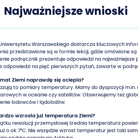
Najważniejsze wnioski
Uniwersytetu Warszawskiego dostarcza kluczowych inform
nia przedstawione są w formie lekcji, gdzie omówione są
nie podręcznik prezentuje odpowiedzi na najważniejsze 
 odpowiedzi na pięć pierwszych pytań, zawarte w podrę
limat Ziemi naprawdę się ociepla?
azują to pomiary temperatury. Mamy do dyspozycji m.in. 
arowych w oceanie czy satelitów. Obserwujemy też global
ienie lodowców i lądolodów.
bardzo wzrosła już temperatura Ziemi?
tku rewolucji przemysłowej średnia temperatura powier
już o ok. 1°C. Nie wszędzie wzrost temperatur jest taki sam:
nie szybko ociepla się Arktyka.