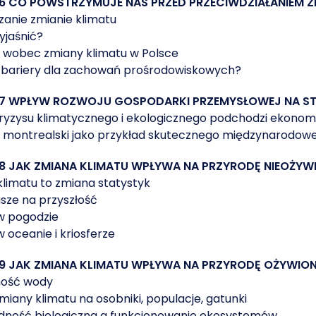
6 CO POWSTRZYMUJE NAS PRZED PRZECIWDZIAŁANIEM ZM
anie zmianie klimatu
yjaśnić?
 wobec zmiany klimatu w Polsce
ą bariery dla zachowań prośrodowiskowych?
 7 WPŁYW ROZWOJU GOSPODARKI PRZEMYSŁOWEJ NA STA
kryzysu klimatycznego i ekologicznego podchodzi ekonom
ł montrealski jako przykład skutecznego międzynarodow
8 JAK ZMIANA KLIMATU WPŁYWA NA PRZYRODĘ NIEOŻYW
limatu to zmiana statystyk
sze na przyszłość
w pogodzie
 oceanie i kriosferze
 9 JAK ZMIANA KLIMATU WPŁYWA NA PRZYRODĘ OŻYWIO
ość wody
iany klimatu na osobniki, populacje, gatunki
dność biologiczna a funkcjonowanie ekosystemów