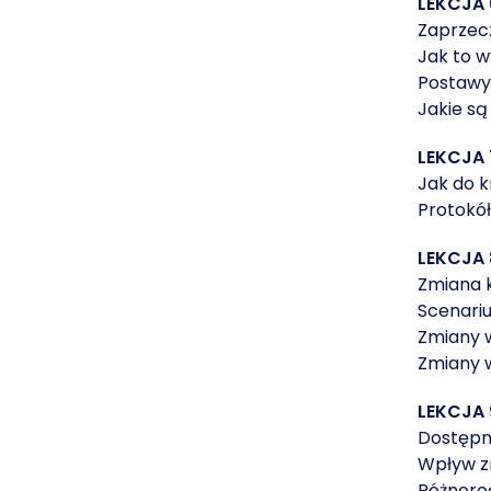
LEKCJA 
Zaprzecz
Jak to w
Postawy
Jakie s
LEKCJA
Jak do 
Protokó
LEKCJA 
Zmiana k
Scenariu
Zmiany 
Zmiany w
LEKCJA
Dostępn
Wpływ zm
Różnoro