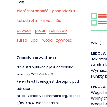
Tagi
bioróżnorodność
gospodarka
katastrofa
klimat
lód
powódź
pożar
rolnictwo
susza
upał
woda
żywność
WSTĘP
LEKCJA 
Zasady korzystania
Jak dzia
Co się d
Niniejsza publikacja jest chroniona
Bądź na bieżąco z
Wymusze
licencją CC BY-SA 4.0
Punkty 
Pełen tekst licencji jest dostępny pod
Klimatyczna Baza Wiedzy to m
LEKCJA 
adr esem:
interesujące Cię klimatyczne z
Węgiel n
https://creativecommons.org/license
Wolny c
Jeśli chcesz otrzymywać wiad
s/by-sa/4.0/legalcode.pl
Węgiel 
bazie, zapisz się na powiadom