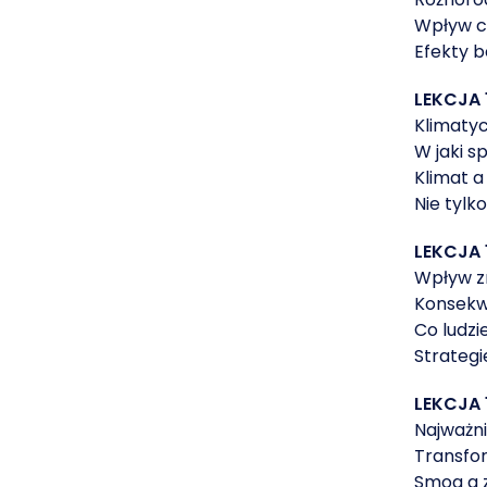
Wpływ c
Efekty b
LEKCJA 
Klimaty
W jaki 
Klimat 
Nie tylk
LEKCJA 
Wpływ zm
Konsekw
Co ludzi
Strategi
LEKCJA 
Najważni
Transfo
Smog a 