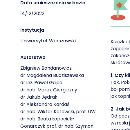
Data umieszczenia w bazie
14/12/2022
Instytucja
Uniwersytet Warszawski
Książka 
zagadnie
zakończe
Autorstwo
skrótowe
Zbigniew Bohdanowicz
dr Magdalena Budziszewska
1. Czy k
Tak. Pok
dr inż. Paweł Gajda
boi pomi
dr hab. Marek Giergiczny
jak topn
dr Jakub Jędrak
dr Aleksandra Kardaś
2. Jak 
dr hab. Wiktor Kotowski, prof. UW
Od począ
dr hab. Beata Łopaciuk-
wzrosła 
Gonarczyk prof. dr hab. Szymon
szczegól