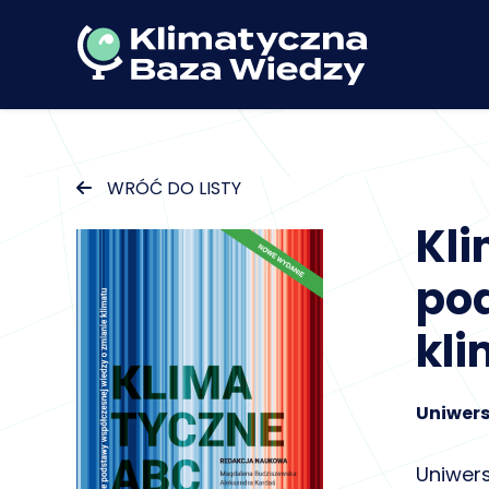
WRÓĆ DO LISTY
Kli
pod
kl
Uniwer
Uniwer