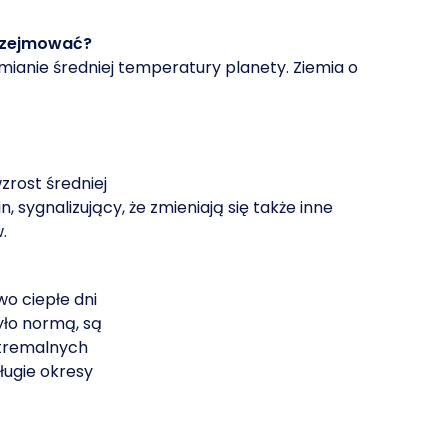
przejmować?
mianie średniej temperatury planety. Ziemia o
rost średniej
 sygnalizujący, że zmieniają się także inne
.
wo ciepłe dni
było normą, są
stremalnych
ługie okresy