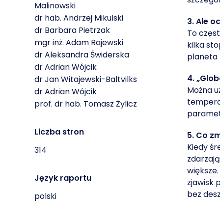
Malinowski
dr hab. Andrzej Mikulski
3. Ale 
dr Barbara Pietrzak
To częst
mgr inż. Adam Rajewski
kilka sto
dr Aleksandra Świderska
planeta 
dr Adrian Wójcik
4. „Glob
dr Jan Witajewski-Baltvilks
Można uż
dr Adrian Wójcik
temperat
prof. dr hab. Tomasz Żylicz
paramet
Liczba stron
5. Co z
Kiedy śr
314
zdarzają
większe.
Język raportu
zjawisk 
bez desz
polski