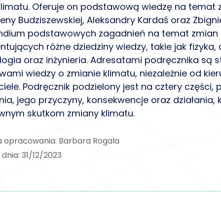
limatu. Oferuje on podstawową wiedzę na temat z
ny Budziszewskiej, Aleksandry Kardaś oraz Zbign
dium podstawowych zagadnień na temat zmian kl
ntujących różne dziedziny wiedzy, takie jak fizyka,
ogia oraz inżynieria. Adresatami podręcznika są s
ami wiedzy o zmianie klimatu, niezależnie od kieru
iele. Podręcznik podzielony jest na cztery częśc
nia, jego przyczyny, konsekwencje oraz działania,
wnym skutkom zmiany klimatu.
a opracowania: Barbara Rogala
 dnia: 31/12/2023