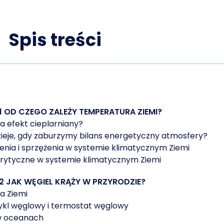
Spis treści
1 OD CZEGO ZALEŻY TEMPERATURA ZIEMI?
ła efekt cieplarniany?
zieje, gdy zaburzymy bilans energetyczny atmosfery?
 klimatem!
nia i sprzężenia w systemie klimatycznym Ziemi
krytyczne w systemie klimatycznym Ziemi
iejsce
, w którym w łatwy i szybki sposób sprawdzi
2 JAK WĘGIEL KRĄŻY W PRZYRODZIE?
agadnienia, nie narażając się na dezinformację i 
a Ziemi
ykl węglowy i termostat węglowy
omości o nowych raportach i publikacjach nauko
w oceanach
ienia.