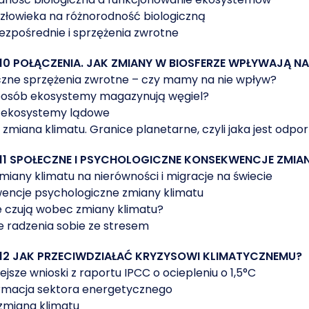
złowieka na różnorodność biologiczną
ezpośrednie i sprzężenia zwrotne
10 POŁĄCZENIA. JAK ZMIANY W BIOSFERZE WPŁYWAJĄ NA
czne sprzężenia zwrotne – czy mamy na nie wpływ?
sposób ekosystemy magazynują węgiel?
a ekosystemy lądowe
o zmiana klimatu. Granice planetarne, czyli jaka jest odpo
11 SPOŁECZNE I PSYCHOLOGICZNE KONSEKWENCJE ZMIA
iany klimatu na nierówności i migracje na świecie
encje psychologiczne zmiany klimatu
e czują wobec zmiany klimatu?
e radzenia sobie ze stresem
12 JAK PRZECIWDZIAŁAĆ KRYZYSOWI KLIMATYCZNEMU?
ejsze wnioski z raportu IPCC o ociepleniu o 1,5°C
rmacja sektora energetycznego
zmiana klimatu