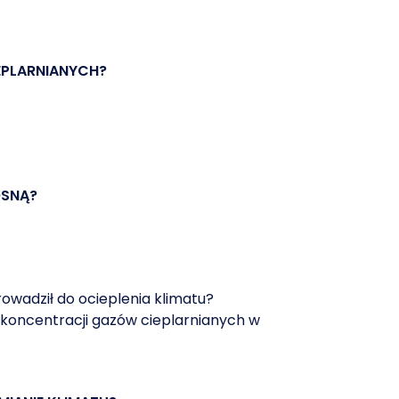
EPLARNIANYCH?
ZAPISZ SIĘ DO NEWSLETTERA
OSNĄ?
owadził do ocieplenia klimatu?
 koncentracji gazów cieplarnianych w