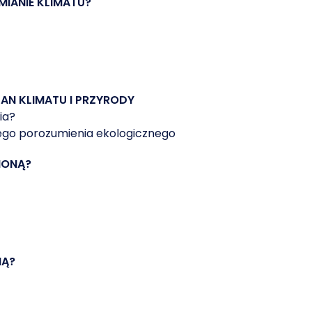
IANIE KLIMATU?
N KLIMATU I PRZYRODY
ia?
ego porozumienia ekologicznego
IONĄ?
NĄ?