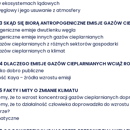
w ekosystemach lądowych
ęglowy i jego usuwanie z atmosfery
3 SKĄD SIĘ BIORĄ ANTROPOGENICZNE EMISJE GAZÓW CI
geniczne emisje dwutlenku węgla
geniczne emisje innych gazów cieplarnianych
azów cieplarnianych z różnych sektorów gospodarki
azów cieplarnianych a klimat
 4 DLACZEGO EMISJE GAZÓW CIEPLARNIANYCH WCIĄŻ R
ako dobro publiczne
ć Kaya – źródła wzrostu emisji
5 FAKTY I MITY O ZMIANIE KLIMATU
my, że to wzrost koncentracji gazów cieplarnianych dopr
my, że to działalność człowieka doprowadziła do wzrostu
rze?
matyczne