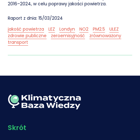
2016–2024, w celu poprawy jakości powietrza.
Raport z dnia: 15/03/2024
jakość powietrza
LEZ
Londyn
NO2
PM2.5
ULEZ
zdrowie publiczne
zeroemisyjność
zrównoważony
transport
Skrót