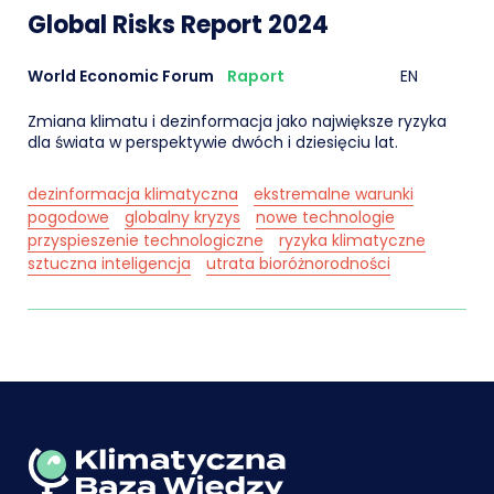
Global Risks Report 2024
World Economic Forum
Raport
EN
Zmiana klimatu i dezinformacja jako największe ryzyka
dla świata w perspektywie dwóch i dziesięciu lat.
dezinformacja klimatyczna
ekstremalne warunki
pogodowe
globalny kryzys
nowe technologie
przyspieszenie technologiczne
ryzyka klimatyczne
sztuczna inteligencja
utrata bioróżnorodności