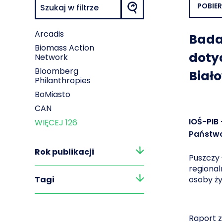
POBIE
Arcadis
Badan
Biomass Action
doty
Network
Bloomberg
Biało
Philanthropies
BoMiasto
CAN
IOŚ-PIB
WIĘCEJ
126
Państwo
Rok publikacji
Puszczy
regiona
Tagi
osoby ży
Raport z