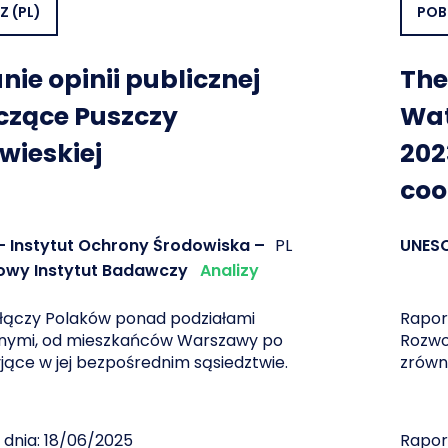
RZ
(PL)
POB
ie opinii publicznej
The
czące Puszczy
Wat
wieskiej
202
coo
 - Instytut Ochrony Środowiska –
PL
UNES
wy Instytut Badawczy
Analizy
 łączy Polaków ponad podziałami
Rapor
lnymi, od mieszkańców Warszawy po
Rozwo
jące w jej bezpośrednim sąsiedztwie.
zrówn
 dnia: 18/06/2025
Raport