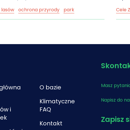
 lasów
ochrona przyrody
park
Cele 
wy
Puszcza Białowieska
różnorodność
gospo
zna
UNESCO
zrównoważone
niebie
anie
klima
Skontak
Masz pytania
 główna
O bazie
Napisz do n
Klimatyczne
ów i
FAQ
tek
Zapisz 
Kontakt