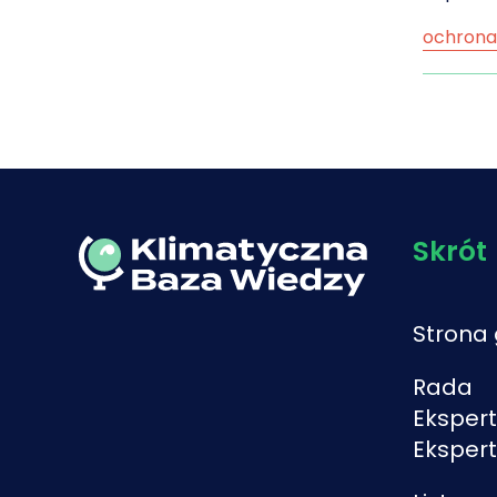
ochrona
narodo
biologic
zarządz
Skrót
Strona
Rada
Ekspert
Eksper