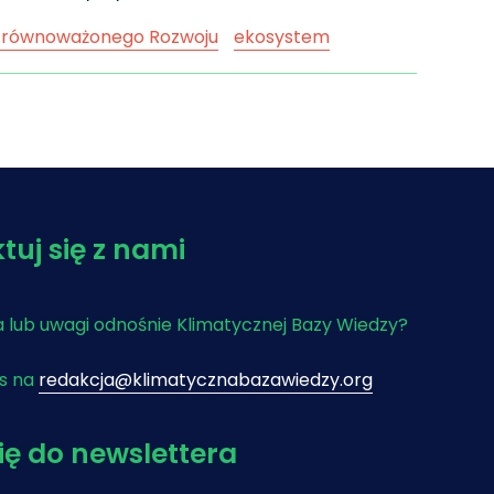
Zrównoważonego Rozwoju
ekosystem
darka wodna
hydrologia
morze
ska infrastruktura
ocean
polityka
tyczna
susza
tuj się z nami
 lub uwagi odnośnie Klimatycznej Bazy Wiedzy?
as na
redakcja@klimatycznabazawiedzy.org
się do newslettera