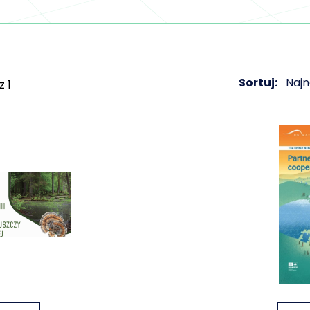
Sortuj:
Naj
z
1