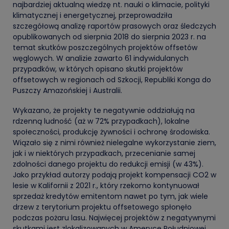
najbardziej aktualną wiedzę nt. nauki o klimacie, polityki
klimatycznej i energetycznej, przeprowadziła
szczegółową analizę raportów prasowych oraz śledczych
opublikowanych od sierpnia 2018 do sierpnia 2023 r. na
temat skutków poszczególnych projektów offsetów
węglowych. W analizie zawarto 61 indywidulanych
przypadków, w których opisano skutki projektów
offsetowych w regionach od Szkocji, Republiki Konga do
Puszczy Amazońskiej i Australii.
Wykazano, że projekty te negatywnie oddziałują na
rdzenną ludność (aż w 72% przypadkach), lokalne
społeczności, produkcję żywności i ochronę środowiska.
Wiązało się z nimi również nielegalne wykorzystanie ziem,
jak i w niektórych przypadkach, przecenianie samej
zdolności danego projektu do redukcji emisji (w 43%).
Jako przykład autorzy podają projekt kompensacji CO2 w
lesie w Kalifornii z 2021 r., który rzekomo kontynuował
sprzedaż kredytów emitentom nawet po tym, jak wiele
drzew z terytorium projektu offsetowego spłonęło
podczas pożaru lasu. Najwięcej projektów z negatywnymi
skutkami jest zlokalizowanych w Ameryce Południowej