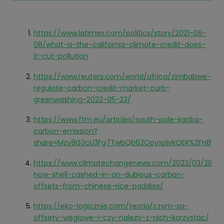
https://www.latimes.com/politics/story/2021-09-
08/what-is-the-california-climate-credit-does-
it-cut-pollution
https://www.reuters.com/world/africa/zimbabwe-
regulate-carbon-credit-market-curb-
greenwashing-2023-05-23/
https://www.ftm.eu/articles/south-pole-kariba-
carbon-emission?
share=Mzy8G3cU3Fg7TwbQb62OpyxpIvkQER%2FH8Unx
https://www.climatechangenews.com/2023/03/28/re
how-shell-cashed-in-on-dubious-carbon-
offsets-from-chinese-rice-paddies/
https://eko-logicznie.com/teoria/czym-sa-
offsety-weglowe-i-czy-nalezy-z-nich-korzystac/