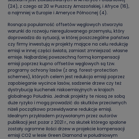
(24), z czego aż 20 w Puszczy Amazońskiej, i Afryce (16),
a najmniej w Europie i Ameryce Północnej (4).
Rosnąca popularność offsetów węglowych stworzyła
warunki do rozwoju nieregulowanego przemysłu, który
doprowadza do sytuacji, w której poszczególne państwa
czy firmy inwestują w projekty mające na celu redukcję
emisji w innej części świata
,
zamiast zmniejszać własne
emisje. Najbardziej powszechną formą kompensacji
emisji poprzez kupno offsetów węglowych są tzw.
programy ochrony lasów (z ang.
forest-protection
schemes
), których celem jest redukcja emisji poprzez
zapobieganie wycince lasów, sadzenie drzew czy też
dystrybucję kuchenek niskoemisyjnych w krajach
globalnego Południa. Jednak projekty te niosą ze sobą
duże ryzyko i mogą prowadzić do skutków przeciwnych
niżeli początkowo przewidywane redukcje emisji.
Idealnym przykładem przywołanym przez autorów
publikacji jest pożar z 2021 r., na skutek którego spalone
zostały ogromne ilości drzew w projekcie kompensacji
emisji CO2 w lesie Green Diamond w południowym