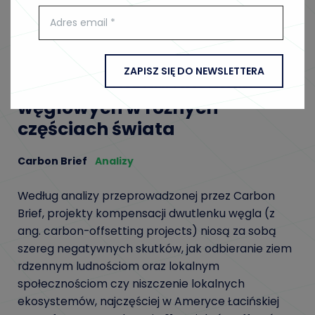
POBIERZ RAPORT (EN)
ZAPISZ SIĘ DO NEWSLETTERA
Analiza skutków offsetów
węglowych w różnych
częściach świata
Carbon Brief
Analizy
Według analizy przeprowadzonej przez Carbon
Brief, projekty kompensacji dwutlenku węgla (z
ang. carbon-offsetting projects) niosą za sobą
szereg negatywnych skutków, jak odbieranie ziem
rdzennym ludnościom oraz lokalnym
społecznościom czy niszczenie lokalnych
ekosystemów, najczęściej w Ameryce Łacińskiej