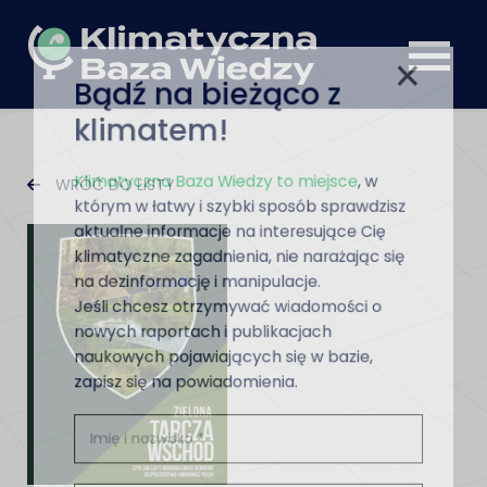
Bądź na bieżąco z
klimatem!
Klimatyczna Baza Wiedzy to miejsce
, w
WRÓĆ DO LISTY
którym w łatwy i szybki sposób sprawdzisz
aktualne informacje na interesujące Cię
klimatyczne zagadnienia, nie narażając się
na dezinformację i manipulacje.
Jeśli chcesz otrzymywać wiadomości o
nowych raportach i publikacjach
naukowych pojawiających się w bazie,
zapisz się na powiadomienia.