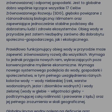
zrównoważonej i odpornej gospodarki.
Jest to globalne
dobro wspólnie łączące wszystkie 17 Celów
Zrównoważonego Rozwoju (SDG), głęboko powiązane z
różnorodnością biologiczną i klimatem oraz
zapewniające jednocześnie stabilne podstawy dla
dobrostanu ludzi i zdrowia ekosystemów. Obieg wody w
przyrodzie jest zatem niezbędny zarówno dla dobrobytu
społeczno-gospodarczego, jak i ekologicznego.
Prawidłowo funkcjonujący obieg wody w przyrodzie może
zapewnić zrównoważony rozwój dla wszystkich. Wymaga
to jednak przyjęcia nowych ram, wykraczających poza
konwencjonalne myślenie ekonomiczne. Wymaga
nowego systemowego podejścia do wody, gospodarki i
społeczeństwa, w tym pełnego uwzględnienia różnych
kolorów wody — wody niebieskiej (rzek, warstw
wodonośnych, jezior i zbiorników wodnych) i wody
zielonej (wody w glebie – wilgotności gleby –
podtrzymującej całą roślinność i parowanie z lądu) oraz
jej pełnego zrozumienia w skali geograficznej.
Globalny kryzys wodny polega na deficycie oraz