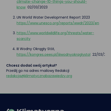
climate-change-10-things-you-should-
know
02/03/2023
UN World Water Development Report 2023
https://www.unesco.org/reports/wwdr/2023/en
https://www.worldwildlife.org/threats/water-
scarcity
III Wodny Okrągły Stół,
https://kongres.oees.pl/iiiwodnyokraglystol
22/03/202
Chcesz dodać swój artykuł?
Prześlij go na adres mailowy Redakcji
redakcja@klimatycznabazawiedzy.org