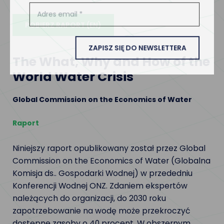
POBIERZ RAPORT (EN)
ZAPISZ SIĘ DO NEWSLETTERA
The What, Why and How of the
World Water Crisis
Global Commission on the Economics of Water
Raport
Niniejszy raport opublikowany został przez Global
Commission on the Economics of Water (Globalna
Komisja ds.. Gospodarki Wodnej) w przededniu
Konferencji Wodnej ONZ. Zdaniem ekspertów
należących do organizacji, do 2030 roku
zapotrzebowanie na wodę może przekroczyć
dostępne zasoby o 40 procent. W obszernym