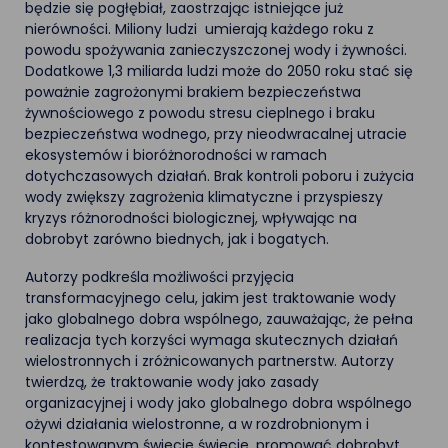
będzie się pogłębiał, zaostrzając istniejące już
nierówności. Miliony ludzi umierają każdego roku z
powodu spożywania zanieczyszczonej wody i żywności.
Dodatkowe 1,3 miliarda ludzi może do 2050 roku stać się
poważnie zagrożonymi brakiem bezpieczeństwa
żywnościowego z powodu stresu cieplnego i braku
bezpieczeństwa wodnego, przy nieodwracalnej utracie
ekosystemów i bioróżnorodności w ramach
dotychczasowych działań. Brak kontroli poboru i zużycia
wody zwiększy zagrożenia klimatyczne i przyspieszy
kryzys różnorodności biologicznej, wpływając na
dobrobyt zarówno biednych, jak i bogatych.
Autorzy podkreśla możliwości przyjęcia
transformacyjnego celu, jakim jest traktowanie wody
jako globalnego dobra wspólnego, zauważając, że pełna
realizacja tych korzyści wymaga skutecznych działań
wielostronnych i zróżnicowanych partnerstw. Autorzy
twierdzą, że traktowanie wody jako zasady
organizacyjnej i wody jako globalnego dobra wspólnego
ożywi działania wielostronne, a w rozdrobnionym i
kontestowanym świecie świecie, promować dobrobyt,