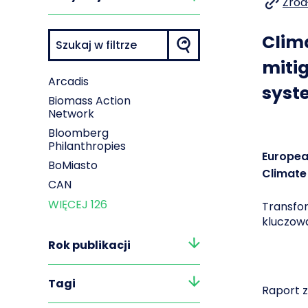
Źród
Clim
mitig
Arcadis
syst
Biomass Action
Network
Bloomberg
Philanthropies
Europea
BoMiasto
Climate
CAN
WIĘCEJ
126
Transfo
kluczowa
Rok publikacji
Tagi
Raport z