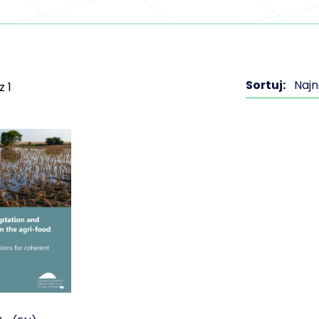
Sortuj:
Naj
z
1