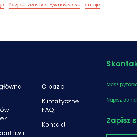
ja
Bezpieczeństwo żywnościowe
emisje
ieplarnianych
mitygacja
odporność
czna
polityka klimatyczne UE
rolnictwo
rolno-spożywczy
transformacja
owa
Wspólna Polityka Rolna
zmiana
Skontak
Masz pytania
 główna
O bazie
Napisz do n
Klimatyczne
ów i
FAQ
tek
Zapisz 
Kontakt
aportów i