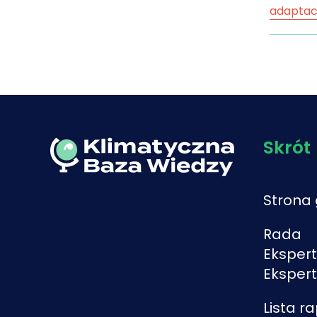
adaptac
gazów c
klimaty
system 
system
klimatu
Skrót
Strona
Rada
Ekspert
Eksper
Lista r