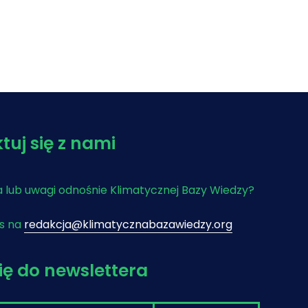
tuj się z nami
 lub uwagi odnośnie Klimatycznej Bazy Wiedzy?
as na
redakcja@klimatycznabazawiedzy.org
się do newslettera